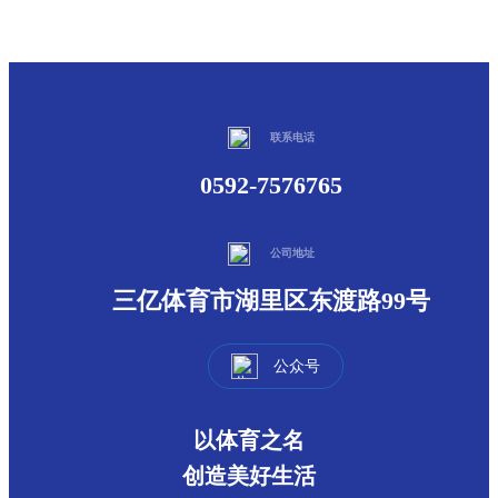
联系电话
0592-7576765
公司地址
三亿体育市湖里区东渡路99号
公众号
以体育之名
创造美好生活